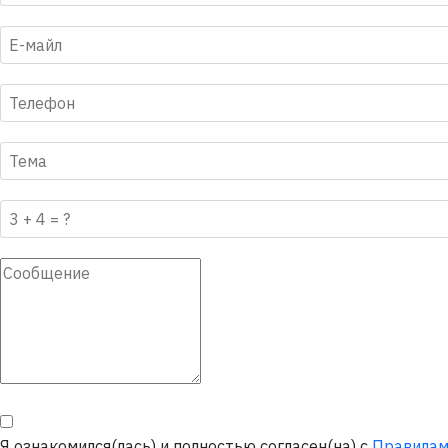
Я ознакомился(лась) и полностью согласен(на) с
Правилам